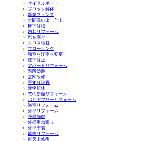
サイクルポート
ブロック解体
新規フェンス
土間洗い出し仕上
床下修繕
内装リフォーム
窓を塞ぐ
クロス張替
フローリング
和室を洋室へ変更
沈下修正
アパートリフォーム
階段塗装
玄関改修
手すり設置
建物解体
窓の断熱リフォーム
バリアフリーリフォーム
浴室リフォーム
外壁リフォーム
外壁修復
外壁重ね張り
外壁塗装
屋根リフォーム
軒天上修復