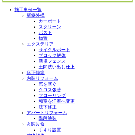
施工事例一覧
新築外構
カーポート
スクリーン
ポスト
物置
エクステリア
サイクルポート
ブロック解体
新規フェンス
土間洗い出し仕上
床下修繕
内装リフォーム
窓を塞ぐ
クロス張替
フローリング
和室を洋室へ変更
沈下修正
アパートリフォーム
階段塗装
玄関改修
手すり設置