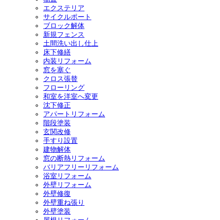
エクステリア
サイクルポート
ブロック解体
新規フェンス
土間洗い出し仕上
床下修繕
内装リフォーム
窓を塞ぐ
クロス張替
フローリング
和室を洋室へ変更
沈下修正
アパートリフォーム
階段塗装
玄関改修
手すり設置
建物解体
窓の断熱リフォーム
バリアフリーリフォーム
浴室リフォーム
外壁リフォーム
外壁修復
外壁重ね張り
外壁塗装