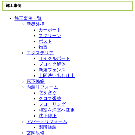
施工事例
施工事例一覧
新築外構
カーポート
スクリーン
ポスト
物置
エクステリア
サイクルポート
ブロック解体
新規フェンス
土間洗い出し仕上
床下修繕
内装リフォーム
窓を塞ぐ
クロス張替
フローリング
和室を洋室へ変更
沈下修正
アパートリフォーム
階段塗装
玄関改修